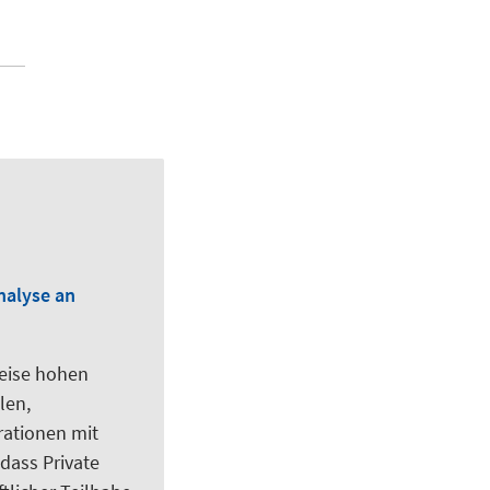
nalyse an
weise hohen
len,
rationen mit
dass Private