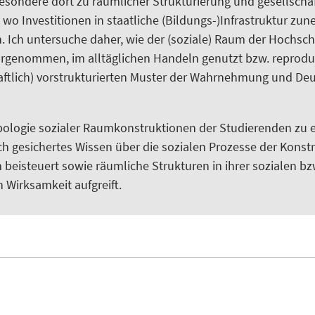
sondere dort zu räumlicher Strukturierung und gesellschaf
 wo Investitionen in staatliche (Bildungs-)Infrastruktur zu
n. Ich untersuche daher, wie der (soziale) Raum der Hochsc
genommen, im alltäglichen Handeln genutzt bzw. reproduz
aftlich) vorstrukturierten Muster der Wahrnehmung und De
Typologie sozialer Raumkonstruktionen der Studierenden zu e
ch gesichertes Wissen über die sozialen Prozesse der Konst
beisteuert sowie räumliche Strukturen in ihrer sozialen bz
n Wirksamkeit aufgreift.