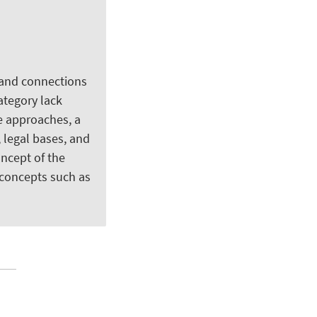
 and connections
category lack
e approaches, a
 legal bases, and
oncept of the
 concepts such as