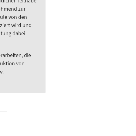
tlicher Teilhabe
nehmend zur
hule von den
iert wird und
utung dabei
rarbeiten, die
ruktion von
w.