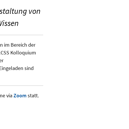
estaltung von
Wissen
n im Bereich der
 LCSS Kolloquium
er
 Eingeladen sind
ne via
Zoom
statt.